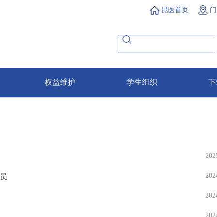
昆医首页
门
权益维护
学生组织
下
202
202
员
202
202