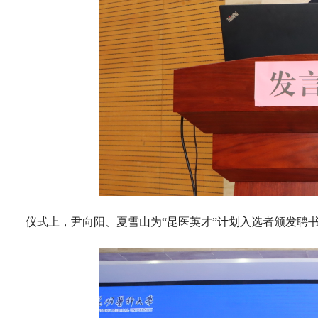
仪式上，尹向阳、夏雪山为“昆医英才”计划入选者颁发聘书