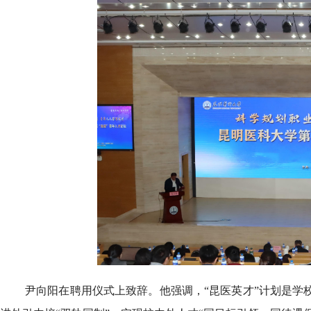
尹向阳在聘用仪式上致辞。他强调，“昆医英才”计划是学