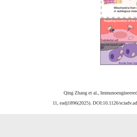
Qing Zhang et al., Immunoengineered m
11, eadj1896(2025). DOI:10.1126/sciadv.a