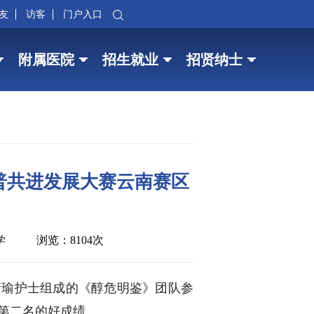
友
访客
门户入口
附属医院
招生就业
招贤纳士
普共进发展大赛云南赛区
学
浏览：8104次
婧瑜护士组成的《醇危明鉴》团队参
第二名的好成绩。