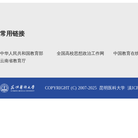
常用链接
中华人民共和国教育部
全国高校思想政治工作网
中国教育在
云南省教育厅
COPYRIGHT (C) 2007-2025 昆明医科大学 滇ICP