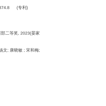
7874.8 (专利)
二等奖, 2023(晏家
文; 康晓敏 ; 宋和梅;