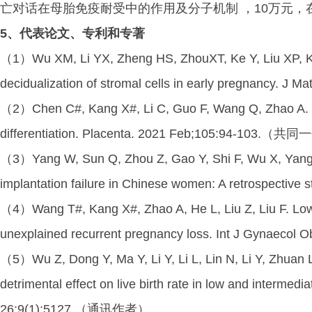
亡对话在母胎免疫耐受中的作用及分子机制 ，10万元，
5、代表论文、专利和专著
（1）Wu XM, Li YX, Zheng HS, ZhouXT, Ke Y, Liu XP, Ka
decidualization of stromal cells in early pregnancy
（2）Chen C#, Kang X#, Li C, Guo F, Wang Q, Zhao A. Invo
differentiation. Placenta. 2021 Feb;105:94-103.（共
（3）Yang W, Sun Q, Zhou Z, Gao Y, Shi F, Wu X, Yang Y
implantation failure in Chinese women: A retrospect
（4）Wang T#, Kang X#, Zhao A, He L, Liu Z, Liu F. Low-d
unexplained recurrent pregnancy loss. Int J Gynaec
（5）Wu Z, Dong Y, Ma Y, Li Y, Li L, Lin N, Li Y, Zhuan L
detrimental effect on live birth rate in low and intermed
26;9(1):5127.（通讯作者）