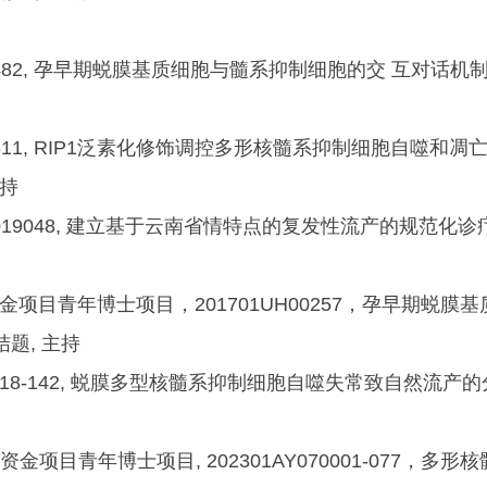
482, 孕早期蜕膜基质细胞与髓系抑制细胞的交 互对话机制, 20
60311, RIP1泛素化修饰调控多形核髓系抑制细胞自噬和
主持
19048, 建立基于云南省情特点的复发性流产的规范化诊疗路
金项目青年博士项目，201701UH00257，孕早期蜕
结题, 主持
018-142, 蜕膜多型核髓系抑制细胞自噬失常致自然流产的分
目青年博士项目, 202301AY070001-077，多