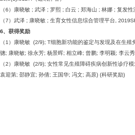
（6）康晓敏 ; 武泽 ; 罗熙 ; 白云 ; 郑海山 ; 林娜 ; 复发性
（7）武泽 ; 康晓敏 ; 生育女性信息综合管理平台, 2019SR13
6、获得奖励
（1）康晓敏 (2/9); T细胞新功能的鉴定与发现及在生殖
骢; 康晓敏; 徐永芳; 杨景晖; 相立峰; 曾鹏; 李明颖; 李云秀
（2）康晓敏 (2/9); 女性常见生殖障碍疾病创新性诊疗模式推
袁迎第; 邵静宜; 孙倩; 王国华; 冯文; 高原) (科研奖励)