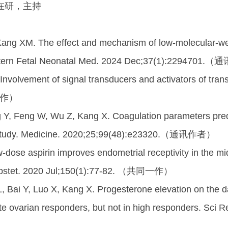
在研，主持
ng XM. The effect and mechanism of low-molecular-wei
. J Matern Fetal Neonatal Med. 2024 Dec;37(1):229470
lvement of signal transducers and activators of transc
同一作）
, Feng W, Wu Z, Kang X. Coagulation parameters predi
ive study. Medicine. 2020;25;99(48):e23320.（通讯作者）
ose aspirin improves endometrial receptivity in the mid
ol Obstet. 2020 Jul;150(1):77-82. （共同一作）
, Bai Y, Luo X, Kang X. Progesterone elevation on the d
iate ovarian responders, but not in high responders. Sci 