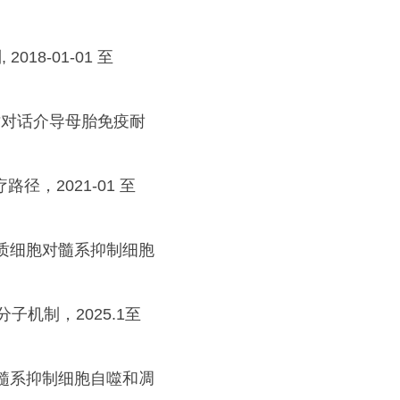
18-01-01 至
凋亡对话介导母胎免疫耐
径，2021-01 至
膜基质细胞对髓系抑制细胞
子机制，2025.1至
形核髓系抑制细胞自噬和凋