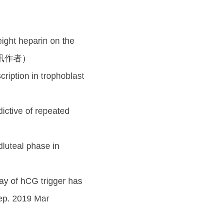
ght heparin on the
1.（通讯作者）
ription in trophoblast
ctive of repeated
luteal phase in
ay of hCG trigger has
Rep. 2019 Mar