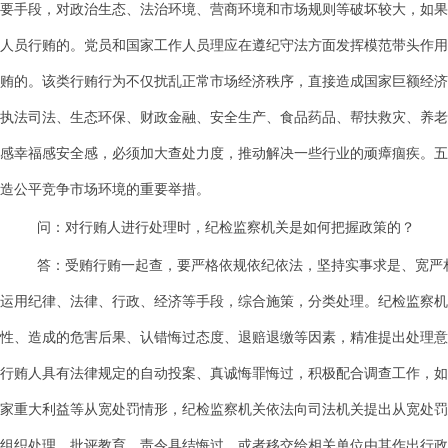
要手段，对政治生态、法治环境、营商环境和市场规则等破坏较大，如果
人员行贿的。党员和国家工作人员理应在遵纪守法方面发挥模范带头作用
贿的。该类行贿行为不仅扰乱正常市场经济秩序，直接造成国家巨额经济
执法司法、生态环保、财政金融、安全生产、食品药品、帮扶救灾、养老
感幸福感安全感，必须加大查处力度，推动解决一些行业的顽瘴痼疾。五
造公平竞争市场环境的重要举措。
问：对行贿人进行处理时，纪检监察机关是如何把握政策的？
答：受贿行贿一起查，要严格依规依纪依法，坚持实事求是、宽严
运用纪律、法律、行政、经济等手段，综合施策，分类处理。纪检监察机
性、造成的危害后果、认错悔过态度、退赔退缴等因素，精准提出处理意
行贿人具有法律规定的自动投案、真诚悔罪悔过，积极配合调查工作，如
家重大利益等从宽处罚情形，纪检监察机关依法向司法机关提出从宽处罚
组织处理，批评教育、责令具结悔过，或者移交给相关单位由其作出行政