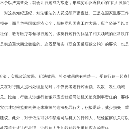
不予以严肃查处，就会让行贿成为常态，形成劣币驱逐良币的“负面激励
，对这类知纪违纪、知法犯法的人员必须严肃查处。三是在国家重要工作
损失，而且危害国家经济安全，影响党和国家工作大局，应当坚决予以查
社保、教育医疗等领域行贿的。该类行贿行为扰乱了相关领域的正常秩序
是实施重大商业贿赂的。这既是落实《联合国反腐败公约》的要求，也是
相济，实现政治效果、纪法效果、社会效果的有机统一。受贿行贿一起查
关在对行贿人提出处理意见时，不仅要考虑行贿金额、次数、发生领域，
见。比如，行贿人涉嫌行贿犯罪应当移送司法机关追究刑事责任的，要移
实供述纪检监察机关还未掌握的违法犯罪行为，积极退赃，减少损失，重
建议。此外，对于依法可以不移送司法机关的行贿人，纪检监察机关可以
处罚等方式进行处理，让行贿人为其行贿行为承担应有的责任。