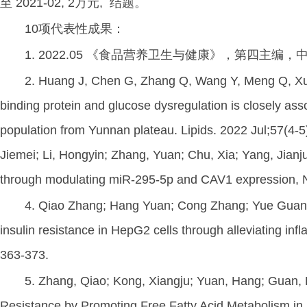
至 2021-02, 2万元, 结题。
10项代表性成果：
1. 2022.05 《食品营养卫生与健康》，第四主编
2. Huang J, Chen G, Zhang Q, Wang Y, Meng Q, Xu F
binding protein and glucose dysregulation is closely as
population from Yunnan plateau. Lipids. 2022 Jul;57(4-
Jiemei; Li, Hongyin; Zhang, Yuan; Chu, Xia; Yang, Jianj
through modulating miR-295-5p and CAV1 expression, Nu
4. Qiao Zhang; Hang Yuan; Cong Zhang; Yue Guan; Y
insulin resistance in HepG2 cells through alleviating inf
363-373.
5. Zhang, Qiao; Kong, Xiangju; Yuan, Hang; Guan, H
Resistance by Promoting Free Fatty Acid Metabolism i