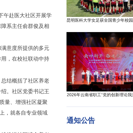
日下午赴医大社区开展学
保障系主任俞群俊及相
和满意度所提供的多元
作用，在校社联动中持
，总结概括了社区养老
介绍。社区党委书记王
2026年云南省职工“党的创新理论我
务质量、增强社区凝聚
础上，就各自专业领域
通知公告