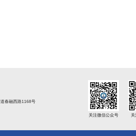
春融西路1168号
关注微信公众号
关