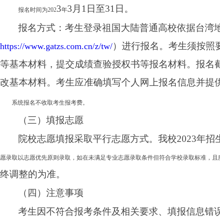
3
3月1日至
31
日
。
报名时间为
202
年
报名方式：考生登录祖国大陆普通高校依据台湾
）
进行报名。考生须按照
https://www.gatzs.com.cn/z/tw/
等基本材料，提交成绩查验授权书等报名
材料。报名
改基本材料。考生应准确填写个人网上报名信息并提
系统报名不收取考生报考费。
（三）填报志愿
院校志愿填报采取平行志愿方式。我校
2023
年招
愿录取以志愿优先原则录取，如在未满足专业志愿录取条件但符合学校录取标准，且
终调整的为准。
（
四）注意事项
考生因不符合报考条件及相关要求、填报信息错