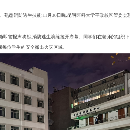
、熟悉消防逃生技能
,11
月
30
日晚
,
昆明医科大学平政校区管委会
随即警报声响起
,
消防逃生演练拉开序幕。同学们在老师的组织下
保每位学生的安全撤出火灾区域。