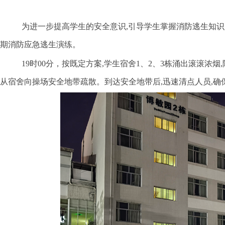
为进一步提高学生的安全意识
,
引导学生掌握消防逃生知识
期消防应急逃生演练。
19时
00
分，按既定方案
,
学生宿舍
1
、
2
、
3
栋涌出滚滚浓烟
,
从宿舍向操场安全地带疏散。到达安全地带后
,
迅速清点人员
,
确