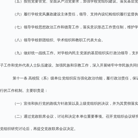
（五）按照党要管党、全面从严治党要求，加强学校党组织建设。落实基层
（六）履行学校党风廉政建设主体责任，领导、支持内设纪检组织履行监督
（七）领导学校思想政治工作和德育工作，落实意识形态工作责任制，维护
（八）领导学校群团组织、学术组织和教职工代表大会。
（九）做好统一战线工作。对学校内民主党派的基层组织实行政治领导，支
子工作和党外代表人士队伍建设。加强民族和宗教工作，深入开展铸牢中华民族共同
第十一条 高校院（系）级单位党组织应当强化政治功能，履行政治责任，保
行的工作机制。主要职责是：
（一）宣传和执行党的路线方针政策以及上级党组织的决议，并为其贯彻落
（二）通过党政联席会议，讨论和决定本单位重要事项。召开党组织会议研
党组织研究讨论后，再提交党政联席会议决定。