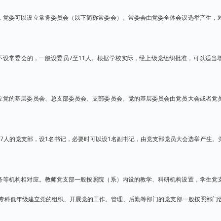
，党委可以设立常务委员会（以下简称常委会）。常委会由党委全体会议选举产生，
；不设常委会的，一般设委员7至11人。根据学校实际，经上级党组织批准，可以适
立党的基层委员会、总支部委员会、支部委员会。党的基层委员会由党员大会或者党
足7人的党支部，设1名书记，必要时可以设1名副书记，由党支部党员大会选举产生。
务等机构相对应。教师党支部一般按照院（系）内设的教学、科研机构设置，学生党
专科低年级建立党的组织、开展党的工作。管理、后勤等部门的党支部一般按照部门