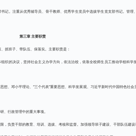
部书记。注重从优秀辅导员、骨干教师、优秀学生党员中选拔学生党支部书记。管理
第三章 主要职责
策、抓班子、带队伍、保落实。主要职责是：
本组织的决议，坚持社会主义办学方向，依法治校，依靠全校师生员工推动学校科学
思想、邓小平理论、“三个代表”重要思想、科学发展观、习近平新时代中国特色社会
。
科研、行政管理中的重大事项。
权限，负责干部的教育、培训、选拔、考核和监督。加强领导班子建设、干部队伍建设