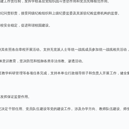
党建工作责任制，发挥学校基层党组织战斗堡垒作用和党员先锋模范作用。
执纪问责职责，接受同级纪检组织和上级纪委监委及其派驻纪检监察机构的监督。
学校安全稳定，促进和谐校园建设。
持其依照各自章程开展活动。支持无党派人士等统一战线成员参加统一战线相关活动
体意识教育，坚决防范和抵御各类非法传教、渗透活动。
证教学科研管理等各项任务完成，支持本单位行政领导班子和负责人开展工作，健全
实发挥保证监督作用。
究决定干部任用、党员队伍建设等党的建设工作。涉及办学方向、教师队伍建设、师