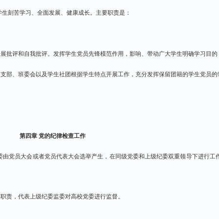
学生刻苦学习、全面发展、健康成长。主要职责是：
开展批评和自我批评。发挥学生党员先锋模范作用，影响、带动广大学生明确学习目的
团支部、班委会以及学生社团根据学生特点开展工作，充分发挥保留团籍的学生党员的
第四章 党的纪律检查工作
委由党员大会或者党员代表大会选举产生，在同级党委和上级纪委双重领导下进行工
察职责，代表上级纪委监委对高校党委进行监督。