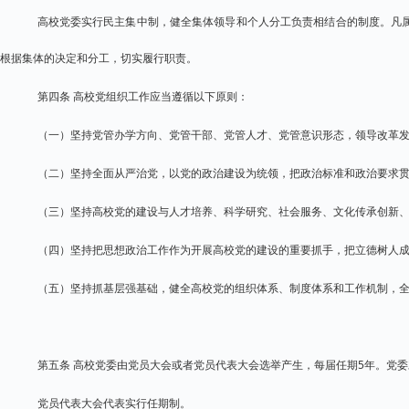
高校党委实行民主集中制，健全集体领导和个人分工负责相结合的制度。凡
根据集体的决定和分工，切实履行职责。
第四条 高校党组织工作应当遵循以下原则：
（一）坚持党管办学方向、党管干部、党管人才、党管意识形态，领导改革
（二）坚持全面从严治党，以党的政治建设为统领，把政治标准和政治要求
（三）坚持高校党的建设与人才培养、科学研究、社会服务、文化传承创新
（四）坚持把思想政治工作作为开展高校党的建设的重要抓手，把立德树人
（五）坚持抓基层强基础，健全高校党的组织体系、制度体系和工作机制，
第五条 高校党委由党员大会或者党员代表大会选举产生，每届任期5年。党
党员代表大会代表实行任期制。