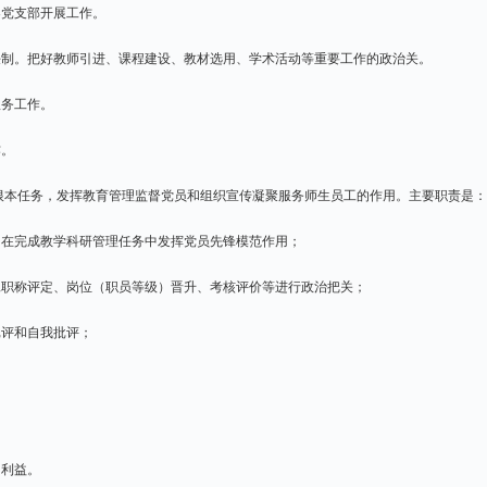
导党支部开展工作。
任制。把好教师引进、课程建设、教材选用、学术活动等重要工作的政治关。
服务工作。
作。
根本任务，发挥教育管理监督党员和组织宣传凝聚服务师生员工的作用。主要职责是：
，在完成教学科研管理任务中发挥党员先锋模范作用；
工职称评定、岗位（职员等级）晋升、考核评价等进行政治把关；
批评和自我批评；
和利益。