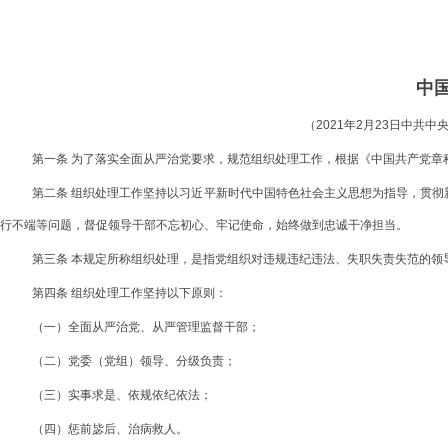
中
（2021年2月23日中共
第一条 为了落实全面从严治党要求，规范组织处理工作，根据《中国共产党章
第二条 组织处理工作坚持以习近平新时代中国特色社会主义思想为指导，贯
行不端等问题，督促领导干部不忘初心、牢记使命，始终做到忠诚干净担当。
第三条 本规定所称组织处理，是指党组织对违规违纪违法、失职失责失范的领
第四条 组织处理工作坚持以下原则：
（一）全面从严治党、从严管理监督干部；
（二）党委（党组）领导、分级负责；
（三）实事求是、依规依纪依法；
（四）惩前毖后、治病救人。