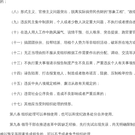
的；
（八）形式主义、官僚主义问题突出，脱离实际搞劳民伤财的“形象工程”、“政
（九）违反民主集中制原则，个人或者少数人决定重大问题，不执行或者擅自
（十）在选人用人工作中跑风漏气、说情干预、任人唯亲、突击提拔、跑官要
（十一）搞团团伙伙、拉帮结派、培植个人势力等非组织活动，破坏所在地方
（十二）无正当理由拒不服从党组织根据工作需要作出的分配、调动、交流等
（十三）不执行重大事项请示报告制度产生不良后果，严重违反个人有关事项
（十四）诬告陷害、打击报复他人，制造或者散布谣言，阻挠、压制检举控告
（十五）违反中央八项规定精神、廉洁从政有关规定的；
（十六）违背社会公序良俗，造成不良影响或者严重后果的；
（十七）其他应当受到组织处理的情形。
第八条 组织处理可以单独使用，也可以和党纪政务处分合并使用。
第九条 领导干部在推进改革中因缺乏经验、先行先试出现失误，尚无明确限
难以预见等因素造成损失的，可以不予或者免予组织处理。