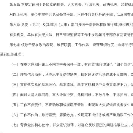
第五条 本规定适用于各级党的机关、人大机关、行政机关、政协机关、监察机
对以上机关、单位中非中共党员领导干部、不担任领导职务的干部，以及国有
第六条 党委（党组）及其组织（人事）部门按照干部管理权限履行组织处理职
有关机关、单位在执纪执法、日常管理监督等工作中发现领导干部存在需要进
第七条 领导干部在政治表现、履行职责、工作作风、遵守组织制度、道德品
受到组织处理：
（一）在重大原则问题上不同党中央保持一致，有违背“四个意识”、“四个自信”
（二）理想信念动摇，马克思主义信仰缺失，搞封建迷信活动造成不良影响，
（三）贯彻落实党的基本理论、基本路线、基本方略和党中央决策部署不力，
（四）面对大是大非问题、重大矛盾冲突、危机困难，不敢斗争、不愿担当，
（五）工作不负责任、不正确履职或者疏于管理，出现重大失误错误或者发生
（六）工作不作为，敷衍塞责、庸懒散拖，长期完不成任务或者严重贻误工作
（七）背弃党的初心使命，群众意识淡薄，对群众反映强烈的问题推诿扯皮，