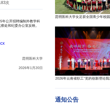
183次
25
年公开招聘
编制外教学科
监察处和纪委办公室反映。
ocx
昆明医科大学
202
6
年
1
月20
日
2026年云南省职工“党的创新理论我
通知公告