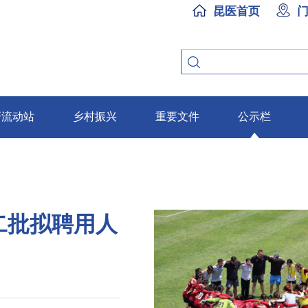
昆医首页
研流动站
乡村振兴
重要文件
公示栏
二批拟聘用人