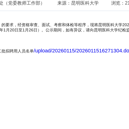
处（党委教师工作部）
来源：昆明医科大学
浏览：2
》的要求
，经资格审查、面试、考察和体检等程序，现将昆明医科大学
20
年
1
月20
日至
1
月
26
日）。公示期间，如有异议，请向昆明医科大学纪检
/upload/20260115/2026011516271304.d
二
批拟聘用人员名单