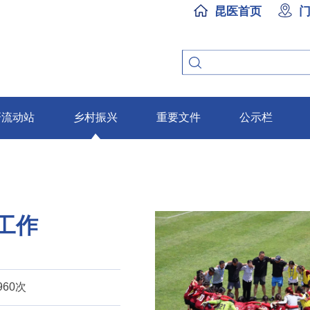
昆医首页
研流动站
乡村振兴
重要文件
公示栏
工作
960次