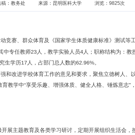
供稿：教务处
来源：昆明医科大学
浏览：9825次
运动竞赛、群众体育及《国家学生体质健康标准》测试等
人，其中专任教师23人，教学实验人员4人；职称结构为：教
生学历17人，占部门总人数的62.96%。
强和改进学校体育工作的意见和要求，聚焦立德树人、以
教育教学中“享受乐趣、增强体质、健全人格、锤炼意志”
积极开展主题教育及各类学习研讨，定期开展组织生活会，