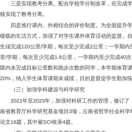
三是实现教考分离。配合学校学分制改革，在完成学
核实现了教考分离。
四是推行课内、外相结合的评价制度。为全面提升学
锻炼的生活方式，加强了对学生课外体育活动的监督。自2
生须完成120公里/学期，每次至少完成2公里；一学期内至少
里/学期，每次至少完成1.6公里，一学期内至少完成40次
限内未完成目标公里数和跑步次数的同学，本学期体育课
20%，纳入学生体育课期末成绩，目的是督促学生勤加
（三）加强学科建设与科学研究
2021年至2023年，加强对科研工作的管理，修
南省教育厅科学研究基金项目3项，云南省哲学社会科学研
论文16篇，其中被SCI收录4篇。