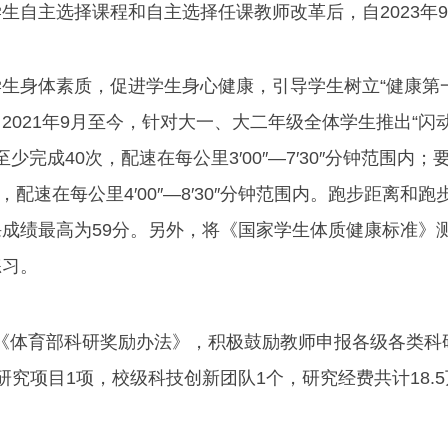
生自主选择课程和自主选择任课教师改革后，自2023年
生身体素质，促进学生身心健康，引导学生树立“健康第
021年9月至今，针对大一、大二年级全体学生推出“闪
完成40次，配速在每公里3′00″—7′30″分钟范围内；
，配速在每公里4′00″—8′30″分钟范围内。跑步距离和
成绩最高为59分。另外，将《国家学生体质健康标准》
练习。
订了《体育部科研奖励办法》，积极鼓励教师申报各级各类
究项目1项，校级科技创新团队1个，研究经费共计18.