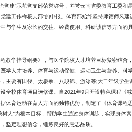
“一流党建”示范党支部荣誉称号，并被云南省委教育工委和
国党建工作样板支部”的申报。体育部始终坚持师德师风建
活中与学生及家长的交往、经费使用、科研诚信等方面的
课程教学指导纲要》，与医学院校人才培养目标紧密结合
医学人才培养、体育与运动保健、运动卫生与营养、科学
，主要有田径、太极拳、八段锦、游泳等;大二年级学生
设全校体育项目选修课。自2021年9月开设特色课程《
根据体育运动在育人方面的独特优势，制定了《体育课程
德树人”为根本目标，帮助学生通过身体训练，实现身体
神，坚定理想信念，锤炼良好的意志品质。