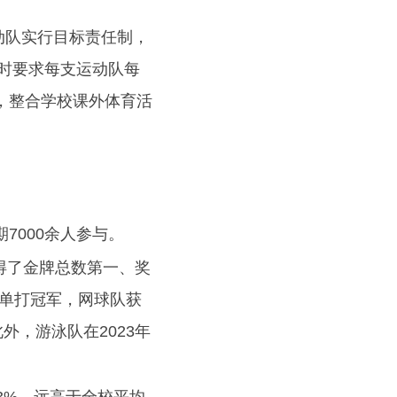
动队实行目标责任制，
时要求每支运动队每
，整合学校课外体育活
7000余人参与。
得了金牌总数第一、奖
子单打冠军，网球队获
，游泳队在2023年