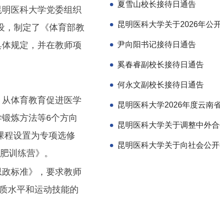
夏雪山校长接待日通告
昆明医科大学党委组织
设，制定了《体育部教
尹向阳书记接待日通告
具体规定，并在教师项
奚春睿副校长接待日通告
何永文副校长接待日通告
，从体育教育促进医学
锻炼方法等6个方向
课程设置为专项选修
减肥训练营》。
思政标准》，要求教师
素质水平和运动技能的