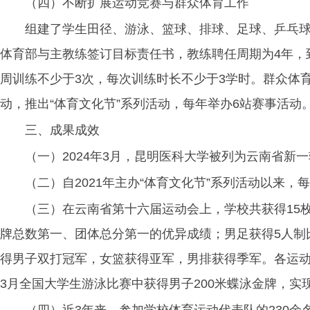
（四）不断扩展运动竞赛与群众体育工作
组建了学生田径、游泳、篮球、排球、足球、乒乓球
体育部与主教练签订目标责任书，教练聘任周期为4年，
周训练不少于3次，每次训练时长不少于3学时。群众体育
动，推出“体育文化节”系列活动，每年举办6站赛事活动
三、成果成效
（一）2024年3月，昆明医科大学被列为云南省新
（二）自2021年主办“体育文化节”系列活动以来，每
（三）在云南省第十六届运动会上，学校共获得15
牌总数第一、团体总分第一的优异成绩；男足获得5人制
得男子双打冠军，女篮获得亚军，男排获得季军。各运动
3月全国大学生游泳比赛中获得男子200米蝶泳金牌，