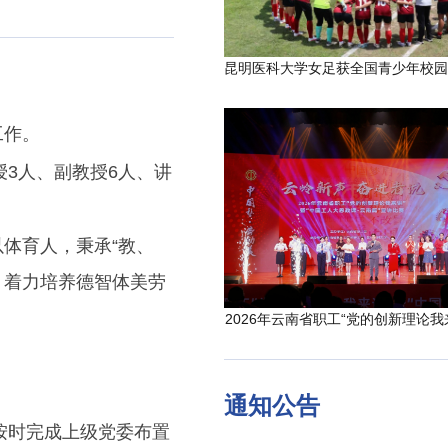
工作。
授3人、副教授6人、讲
体育人，秉承“教、
，着力培养德智体美劳
2026年云南省职工“党的创新理论我
通知公告
按时完成上级党委布置