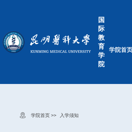
国
际
教
育
学院首
学
院
学院首页 >>
入学须知